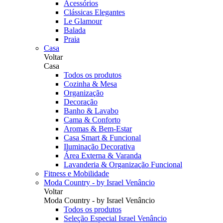
Acessórios
Clássicas Elegantes
Le Glamour
Balada
Praia
Casa
Voltar
Casa
Todos os produtos
Cozinha & Mesa
Organização
Decoração
Banho & Lavabo
Cama & Conforto
Aromas & Bem-Estar
Casa Smart & Funcional
Iluminação Decorativa
Área Externa & Varanda
Lavanderia & Organização Funcional
Fitness e Mobilidade
Moda Country - by Israel Venâncio
Voltar
Moda Country - by Israel Venâncio
Todos os produtos
Seleção Especial Israel Venâncio