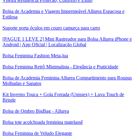
Viseira Resiliência Proteção, Conforto e Estilo
Bolsa de Academia e Viagem Impermeável Allurea Espaçosa e
Estilosa
Suporte porta óculos em couro camurça para carro
[PAGUE 1 LEVE 2] Mini Rastreador para Bolsa Allurea iPhone e
Android | App Oficial | Localização Global
Bolsa Feminina Fashion Meia-lua
Bolsa Feminina Retrô Minimalista - Elegância e Praticidade
Bolsa de Academia Feminina Allurea Compartimento para Roupas
Molhadas e Sapatos
Kit Inverno Touca + Gola Forrada (Unissex) + Luva Touch de
Brinde
Bolsa de Ombro BigBag - Allurea
Bolsa tote acolchoada feminina matelassê
Bolsa Feminina de Veludo Elegante