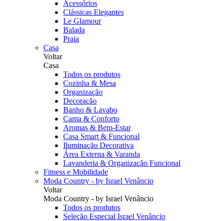
Acessórios
Clássicas Elegantes
Le Glamour
Balada
Praia
Casa
Voltar
Casa
Todos os produtos
Cozinha & Mesa
Organização
Decoração
Banho & Lavabo
Cama & Conforto
Aromas & Bem-Estar
Casa Smart & Funcional
Iluminação Decorativa
Área Externa & Varanda
Lavanderia & Organização Funcional
Fitness e Mobilidade
Moda Country - by Israel Venâncio
Voltar
Moda Country - by Israel Venâncio
Todos os produtos
Seleção Especial Israel Venâncio