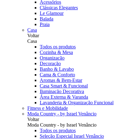
Acessórios
Clássicas Elegantes
Le Glamour
Balada
Praia
Casa
Voltar
Casa
Todos os produtos
Cozinha & Mesa
Organização
Decoração
Banho & Lavabo
Cama & Conforto
Aromas & Bem-Estar
Casa Smart & Funcional
Iluminação Decorativa
Área Externa & Varanda
Lavanderia & Organização Funcional
Fitness e Mobilidade
Moda Country - by Israel Venâncio
Voltar
Moda Country - by Israel Venâncio
Todos os produtos
Seleção Especial Israel Venâncio