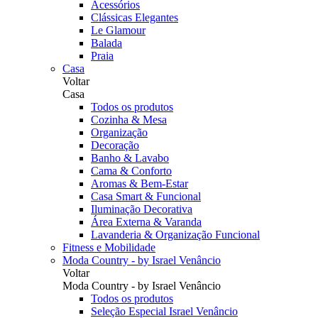
Acessórios
Clássicas Elegantes
Le Glamour
Balada
Praia
Casa
Voltar
Casa
Todos os produtos
Cozinha & Mesa
Organização
Decoração
Banho & Lavabo
Cama & Conforto
Aromas & Bem-Estar
Casa Smart & Funcional
Iluminação Decorativa
Área Externa & Varanda
Lavanderia & Organização Funcional
Fitness e Mobilidade
Moda Country - by Israel Venâncio
Voltar
Moda Country - by Israel Venâncio
Todos os produtos
Seleção Especial Israel Venâncio