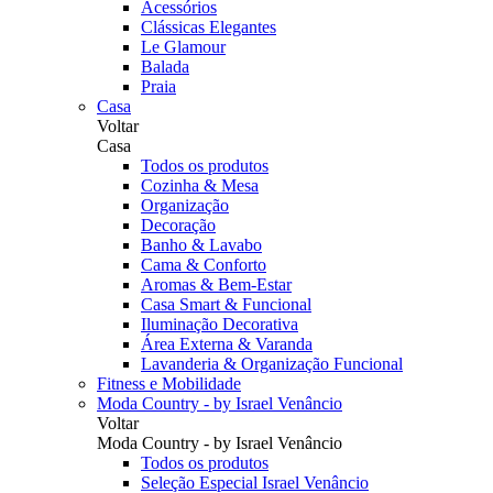
Acessórios
Clássicas Elegantes
Le Glamour
Balada
Praia
Casa
Voltar
Casa
Todos os produtos
Cozinha & Mesa
Organização
Decoração
Banho & Lavabo
Cama & Conforto
Aromas & Bem-Estar
Casa Smart & Funcional
Iluminação Decorativa
Área Externa & Varanda
Lavanderia & Organização Funcional
Fitness e Mobilidade
Moda Country - by Israel Venâncio
Voltar
Moda Country - by Israel Venâncio
Todos os produtos
Seleção Especial Israel Venâncio