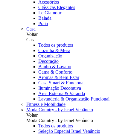
Acessórios
Clássicas Elegantes
Le Glamour
Balada
Praia
Casa
Voltar
Casa
Todos os produtos
Cozinha & Mesa
Organização
Decoração
Banho & Lavabo
Cama & Conforto
Aromas & Bem-Estar
Casa Smart & Funcional
Iluminação Decorativa
Área Externa & Varanda
Lavanderia & Organização Funcional
Fitness e Mobilidade
Moda Country - by Israel Venâncio
Voltar
Moda Country - by Israel Venâncio
Todos os produtos
Seleção Especial Israel Venâncio