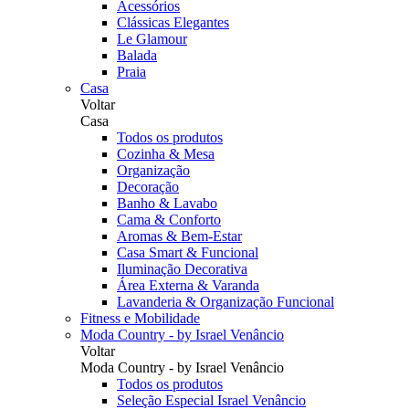
Acessórios
Clássicas Elegantes
Le Glamour
Balada
Praia
Casa
Voltar
Casa
Todos os produtos
Cozinha & Mesa
Organização
Decoração
Banho & Lavabo
Cama & Conforto
Aromas & Bem-Estar
Casa Smart & Funcional
Iluminação Decorativa
Área Externa & Varanda
Lavanderia & Organização Funcional
Fitness e Mobilidade
Moda Country - by Israel Venâncio
Voltar
Moda Country - by Israel Venâncio
Todos os produtos
Seleção Especial Israel Venâncio